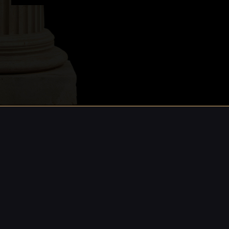
Programa da Tarde, Rede Record. 4
temporadas como Psicólogo do Reality
Além do Peso.